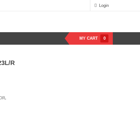
Login
MY CART
0
3L/R
OR
.