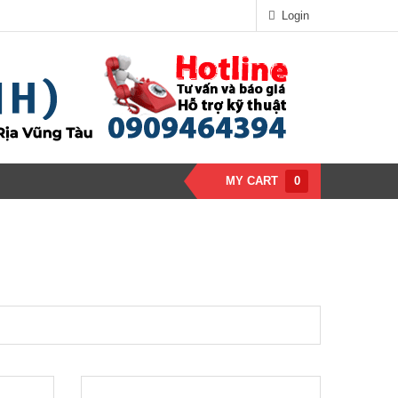
Login
MY CART
0