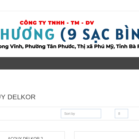
Y DELKOR
Sort by
8