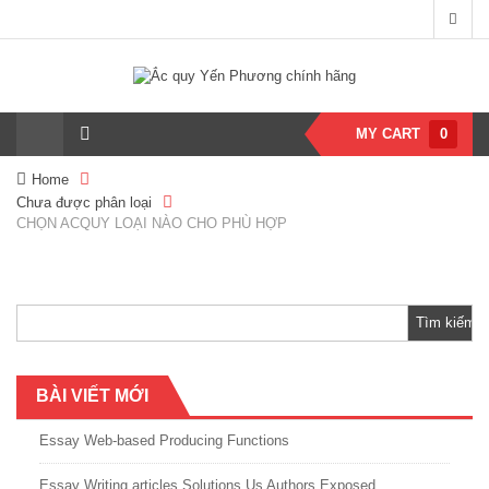
MY CART
0
Home
Chưa được phân loại
CHỌN ACQUY LOẠI NÀO CHO PHÙ HỢP
Tìm
kiếm
cho:
BÀI VIẾT MỚI
Essay Web-based Producing Functions
Essay Writing articles Solutions Us Authors Exposed