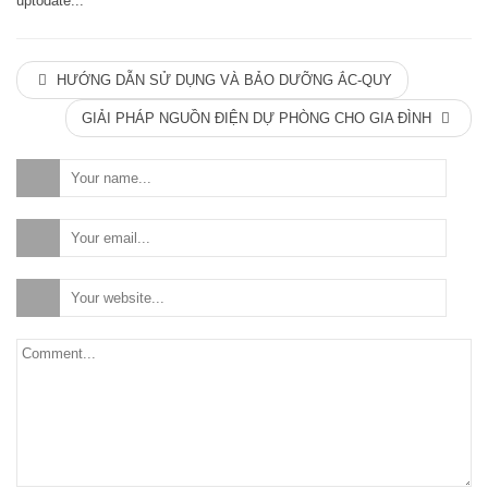
uptodate...
HƯỚNG DẪN SỬ DỤNG VÀ BẢO DƯỠNG ẮC-QUY
GIẢI PHÁP NGUỒN ĐIỆN DỰ PHÒNG CHO GIA ĐÌNH