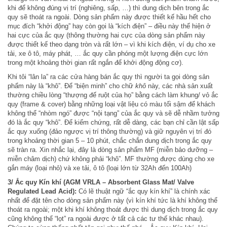
khi để không đúng vị trí (nghiêng, sấp, …) thì dung dịch bên trong ắc
quy sẽ thoát ra ngoài. Dòng sản phẩm này được thiết kế hầu hết cho
mục đích “khởi động” hay còn gọi là “kích điện” – điều này thể hiện ở
hai cực của ắc quy (thông thường hai cực của dòng sản phẩm này
được thiết kế theo dạng tròn và rất lớn – vì khi kích điện, ví dụ cho xe
tải, xe ô tô, máy phát, … ắc quy cần phóng một lượng điện cực lớn
trong một khoảng thời gian rất ngắn để khởi động động cơ).
Khi tôi “lân la” ra các cửa hàng bán ắc quy thì người ta gọi dòng sản
phẩm này là “khô”. Để “biện minh” cho chữ
khô
này, các nhà sản xuất
thường chiều lòng “thượng đế ruột của họ” bằng cách làm khung/ vỏ ắc
quy (frame & cover) bằng những loại vật liệu có màu tối sậm để khách
không thể “nhòm ngó” được “nội tạng” của ắc quy và sẽ dễ nhầm tưởng
đó là ắc quy “khô”. Để kiểm chứng, rất dễ dàng, các bạn chỉ cần lật sấp
ắc quy xuống (đảo ngược vị trí thông thường) và giữ nguyên vị trí đó
trong khoảng thời gian 5 – 10 phút, chắc chắn dung dịch trong ắc quy
sẽ tràn ra. Xin nhắc lại, đây là dòng sản phẩm MF (miễn bảo dưỡng –
miễn châm dịch) chứ không phải “khô”. MF thường được dùng cho xe
gắn máy (loại nhỏ) và xe tải, ô tô (loại lớn từ 32Ah đến 100Ah)
3/ Ắc quy Kín khí (AGM VRLA – Absorbent Glass Mat/ Valve
Regulated Lead Acid):
Có lẽ thuật ngữ “ắc quy kín khí” là chính xác
nhất để đặt tên cho dòng sản phẩm này (vì kín khí tức là khí không thể
thoát ra ngoài; một khi khí không thoát được thì dung dịch trong ắc quy
cũng không thể “lọt” ra ngoài được ở tất cả các tư thế khác nhau).