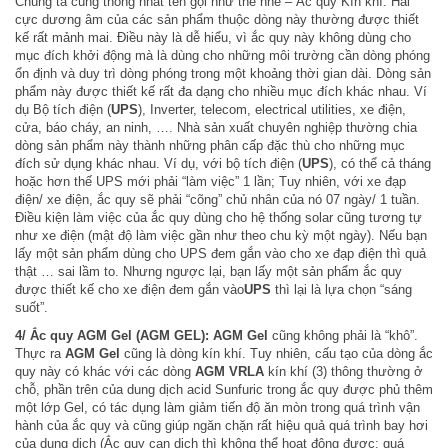
Chúng ta cùng thống nhất tên gọi như thế nhé – Ắc quy Kín khí. Hai
cực dương âm của các sản phẩm thuộc dòng này thường được thiết
kế rất mảnh mai. Điều này là dễ hiểu, vì ắc quy này không dùng cho
mục đích khởi động mà là dùng cho những môi trường cần dòng phóng
ổn định và duy trì dòng phóng trong một khoảng thời gian dài. Dòng sản
phẩm này được thiết kế rất đa dạng cho nhiều mục đích khác nhau. Ví
dụ Bộ tích điện (
UPS
), Inverter, telecom, electrical utilities, xe điện,
cửa, báo cháy, an ninh, …. Nhà sản xuất chuyên nghiệp thường chia
dòng sản phẩm này thành những phân cấp đặc thù cho những mục
đích sử dụng khác nhau. Ví dụ, với bộ tích điện (
UPS
), có thể cả tháng
hoặc hơn thế UPS mới phải “làm việc” 1 lần; Tuy nhiên, với xe đạp
điện/ xe điện, ắc quy sẽ phải “cõng” chủ nhân của nó 07 ngày/ 1 tuần.
Điều kiện làm việc của ắc quy dùng cho hệ thống solar cũng tương tự
như xe điện (mật độ làm việc gần như theo chu kỳ một ngày). Nếu bạn
lấy một sản phẩm dùng cho UPS đem gắn vào cho xe đạp điện thì quả
thật … sai lầm to. Nhưng ngược lại, bạn lấy một sản phẩm ắc quy
được thiết kế cho xe điện đem gắn vào
UPS
thì lại là lựa chọn “sáng
suốt”.
4/ Ắc quy AGM Gel (AGM GEL):
AGM
Gel
cũng không phải là “khô”.
Thực ra
AGM
Gel
cũng là dòng kín khí. Tuy nhiên, cấu tạo của dòng ắc
quy này có khác với các dòng
AGM
VRLA
kín khí (3) thông thường ở
chỗ, phần trên của dung dịch acid Sunfuric trong ắc quy được phủ thêm
một lớp Gel, có tác dụng làm giảm tiến độ ăn mòn trong quá trình vận
hành của ắc quy và cũng giúp ngăn chặn rất hiệu quả quá trình bay hơi
của dung dịch (Ắc quy cạn dịch thì không thể hoạt động được; quá