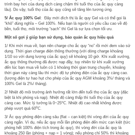
trình bay hơi của dung dịch càng chậm thì tuổi thọ của ắc quy càng
lâu). Do vậy, tuổi thọ của ắc quy cũng sẽ tăng lên tương ứng.
5/ Ắc quy 100% Gel
: Đây mới đích thị là ắc quy Gel và có thể gọi là
“khô” đúng nghĩa – Gel 100%. Nếu bạn là người có yêu cầu cao về độ
bền, tuổi thọ, môi trường “sạch” thì Gel là sự lựa chọn tối ưu.
Một số gợi ý giúp bạn sử dụng, bảo quản ắc quy hiệu quả
1/ Khi mới mua về, bạn nên charge cho ắc quy “no” rồi mới đem vào sử
dụng. Thời gian charge điện thông thường (với dòng charge khoảng
1/10 so với dung lượng của ắc quy) sẽ khoảng 10 giờ. Khi xuất xưởng,
ắc quy thông thường đã được nạp đầy, tuy nhiên từ khi xuất xưởng
đến lúc bạn mua về luôn có 1 khoảng thời gian trung chuyển, khoảng
thời gian này càng lâu thì mức độ tự phóng điện của ắc quy càng cao.
(lượng điện tự hao hụt cho phép của ắc quy AGM khoảng 3%/ tháng và
100% Gel là 2%/ tháng).
2/ Nhiệt độ môi trường ảnh hưởng rất lớn đến tuổi thọ của ắc quy (đặc
biệt là khi phóng và nạp). Nhiệt độ càng thấp thì tuổi thọ của ắc quy
o
càng cao. Mức lý tưởng là 0~25
C. Nhiệt độ cao nhất không được
0
phép vượt quá 60
C.
3/ Ắc quy phóng điện càng sâu (flat – cạn kiệt) thì vòng đời của ắc quy
càng ngắn. Ví dụ, nếu ắc quy mỗi lần phóng điện đến mức cạn kiệt (tức
phóng hết 100% điện tích trong ắc quy), thì vòng đời của ắc quy là
khoảng 250 lần (phóng + nạp = 1 vòng); nếu phóng chỉ 50% thì khoảng