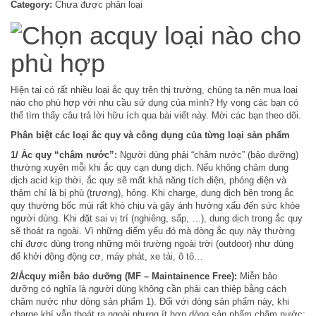
Category:
Chưa được phân loại
Hiện tại có rất nhiều loại ắc quy trên thị trường, chúng ta nên mua loại
nào cho phù hợp với nhu cầu sử dụng của mình? Hy vọng các bạn có
thể tìm thấy câu trả lời hữu ích qua bài viết này. Mời các bạn theo dõi.
Phân biệt các loại ắc quy và công dụng của từng loại sản phẩm
1/ Ắc quy “châm nước”
:
Người dùng phải “châm nước” (bảo dưỡng)
thường xuyên mỗi khi ắc quy cạn dung dịch. Nếu không châm dung
dịch acid kịp thời, ắc quy sẽ mất khả năng tích điện, phóng điện và
thậm chí là bị phù (trương), hỏng. Khi charge, dung dịch bên trong ắc
quy thường bốc mùi rất khó chịu và gây ảnh hưởng xấu đến sức khỏe
người dùng. Khi đặt sai vị trí (nghiêng, sấp, …), dung dịch trong ắc quy
sẽ thoát ra ngoài. Vì những điểm yếu đó mà dòng ắc quy này thường
chỉ được dùng trong những môi trường ngoài trời (outdoor) như dùng
để khởi động động cơ, máy phát, xe tải, ô tô…
2/
Ắc
quy miễn bảo dưỡng (MF – Maintainence Free):
Miễn bảo
dưỡng có nghĩa là người dùng không cần phải can thiệp bằng cách
châm nước như dòng sản phẩm 1). Đối với dòng sản phẩm này, khi
charge khí vẫn thoát ra ngoài nhưng ít hơn dòng sản phẩm châm nước;