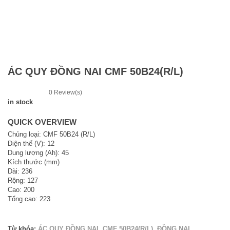
ÁC QUY ĐỒNG NAI CMF 50B24(R/L)
0
Review(s)
in stock
QUICK OVERVIEW
Chủng loại: CMF 50B24 (R/L)
Điện thế (V): 12
Dung lượng (Ah): 45
Kích thước (mm)
Dài: 236
Rộng: 127
Cao: 200
Tổng cao: 223
Từ khóa:
ÁC QUY ĐỒNG NAI
,
CMF 50B24(R/L)
,
ĐỒNG NAI
.