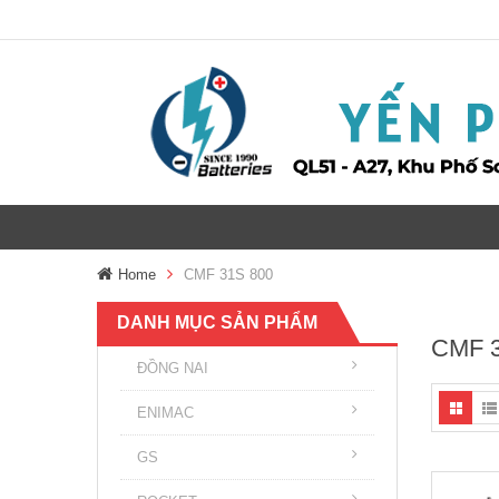
Home
CMF 31S 800
DANH MỤC SẢN PHẨM
CMF 3
ĐỒNG NAI
ENIMAC
GS