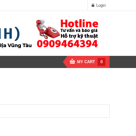
Login
MY CART
0