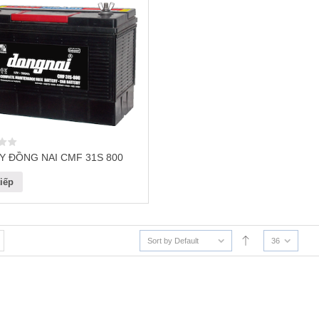
Y ĐỒNG NAI CMF 31S 800
iếp
Sort by Default
36