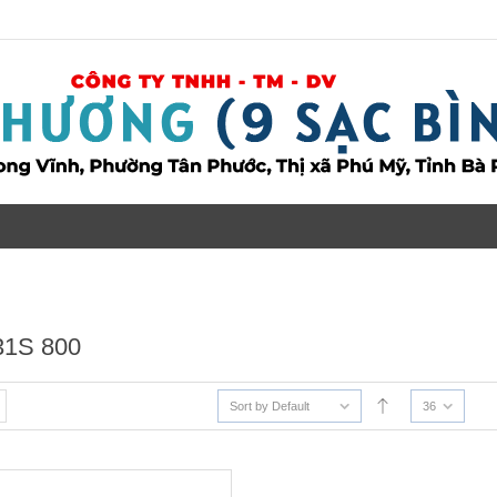
1S 800
Sort by Default
36