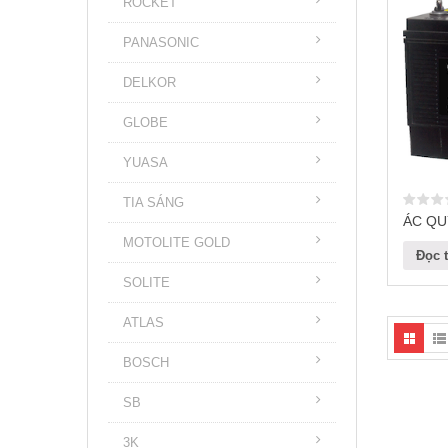
ROCKET
PANASONIC
DELKOR
GLOBE
YUASA
TIA SÁNG
ÁC QU
MOTOLITE GOLD
Đọc t
SOLITE
ATLAS
BOSCH
SB
3K