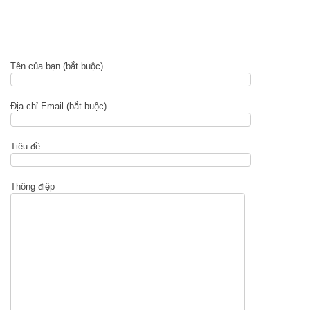
ĐT:
0977464394
Hotline: 0909464394
Tên của bạn (bắt buộc)
Địa chỉ Email (bắt buộc)
Tiêu đề:
Thông điệp