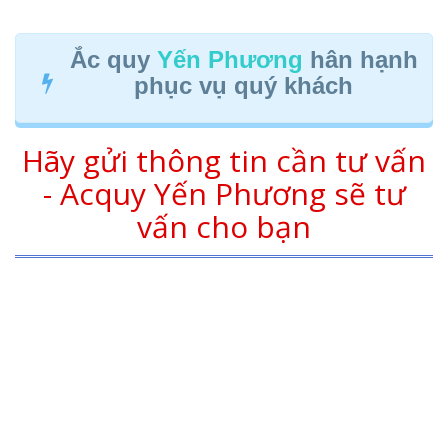
Ắc quy
Yến Phương
hân hạnh
phục vụ quý khách
Hãy gửi thông tin cần tư vấn
- Acquy Yến Phương sẽ tư
vấn cho bạn
ĐC 1:
QL51 – Mỹ Tân – Mỹ Xuân – Tân Thành –
BRVT (Cách ngã 3 Mỹ Xuân 300m)