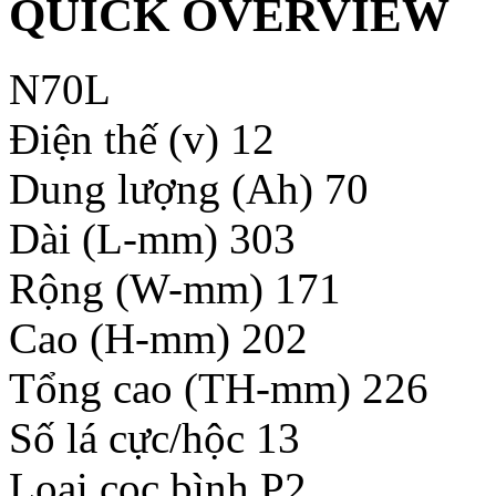
QUICK OVERVIEW
N70L
Điện thế (v) 12
Dung lượng (Ah) 70
Dài (L-mm) 303
Rộng (W-mm) 171
Cao (H-mm) 202
Tổng cao (TH-mm) 226
Số lá cực/hộc 13
Loại cọc bình P2