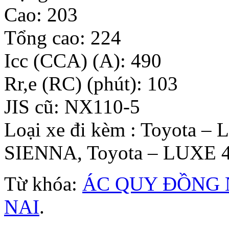
Cao: 203
Tổng cao: 224
Icc (CCA) (A): 490
Rr,e (RC) (phút): 103
JIS cũ: NX110-5
Loại xe đi kèm : Toyota 
SIENNA, Toyota – LUXE 
Từ khóa:
ÁC QUY ĐỒNG 
NAI
.