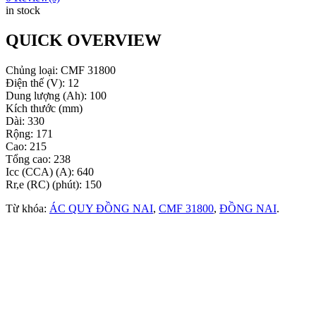
in stock
QUICK OVERVIEW
Chủng loại: CMF 31800
Điện thế (V): 12
Dung lượng (Ah): 100
Kích thước (mm)
Dài: 330
Rộng: 171
Cao: 215
Tổng cao: 238
Icc (CCA) (A): 640
Rr,e (RC) (phút): 150
Từ khóa:
ÁC QUY ĐỒNG NAI
,
CMF 31800
,
ĐỒNG NAI
.